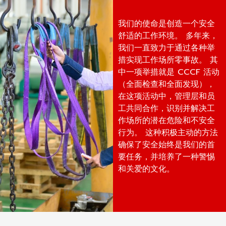
我们的使命是创造一个安全
舒适的工作环境。 多年来，
我们一直致力于通过各种举
措实现工作场所零事故。 其
中一项举措就是 CCCF 活动
（全面检查和全面发现），
在这项活动中，管理层和员
工共同合作，识别并解决工
作场所的潜在危险和不安全
行为。 这种积极主动的方法
确保了安全始终是我们的首
要任务，并培养了一种警惕
和关爱的文化。