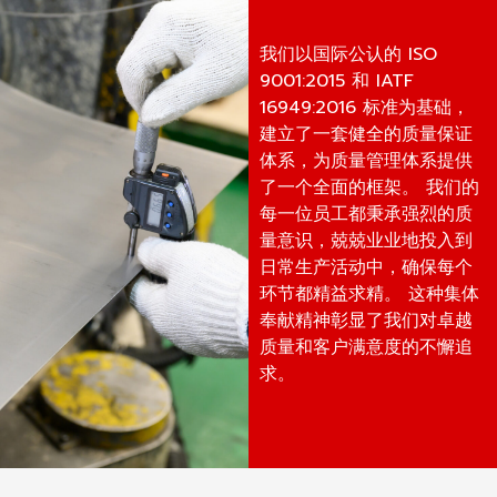
我们以国际公认的 ISO
9001:2015 和 IATF
16949:2016 标准为基础，
建立了一套健全的质量保证
体系，为质量管理体系提供
了一个全面的框架。 我们的
每一位员工都秉承强烈的质
量意识，兢兢业业地投入到
日常生产活动中，确保每个
环节都精益求精。 这种集体
奉献精神彰显了我们对卓越
质量和客户满意度的不懈追
求。