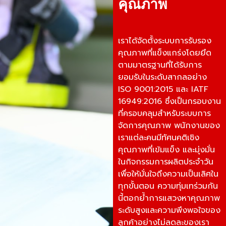
คุณภาพ
เราได้จัดตั้งระบบการรับรอง
คุณภาพที่แข็งแกร่งโดยยึด
ตามมาตรฐานที่ได้รับการ
ยอมรับในระดับสากลอย่าง
ISO 9001:2015 และ IATF
16949:2016 ซึ่งเป็นกรอบงาน
ที่ครอบคลุมสำหรับระบบการ
จัดการคุณภาพ พนักงานของ
เราแต่ละคนมีทัศนคติเชิง
คุณภาพที่เข้มแข็ง และมุ่งมั่น
ในกิจกรรมการผลิตประจำวัน
เพื่อให้มั่นใจถึงความเป็นเลิศใน
ทุกขั้นตอน ความทุ่มเทร่วมกัน
นี้ตอกย้ำการแสวงหาคุณภาพ
ระดับสูงและความพึงพอใจของ
ลูกค้าอย่างไม่ลดละของเรา